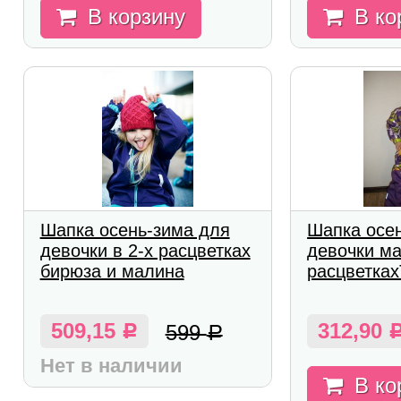
В корзину
В ко
Шапка осень-зима для
Шапка осе
девочки в 2-х расцветках
девочки ма
бирюза и малина
расцветках
509,15
312,90
599
Р
Р
Нет в наличии
В ко