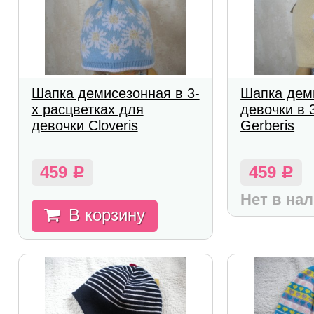
Шапка демисезонная в 3-
Шапка дем
х расцветках для
девочки в 
девочки Cloveris
Gerberis
459
459
Р
Р
Нет в на
В корзину