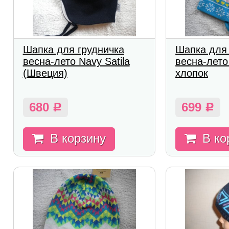
Шапка для грудничка
Шапка для
весна-лето Navy Satila
весна-лето
(Швеция)
хлопок
680
699
Р
Р
В корзину
В ко