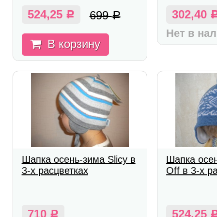
524,25
302,40
699
Р
Р
Нет в на
В корзину
Шапка осень-зима Slicy в
Шапка осен
3-х расцветках
Off в 3-х р
710
524,25
Р