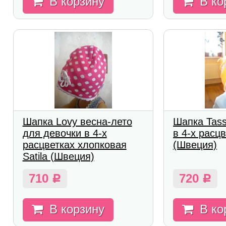
В корзину
В ко
Шапка Lovy весна-лето
Шапка Tass
для девочки в 4-х
в 4-х расцв
расцветках хлопковая
(Швеция)
Satila (Швеция)
710
720
Р
Р
В корзину
В ко