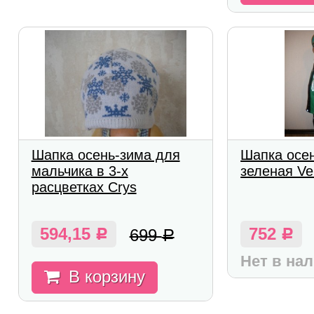
Шапка осень-зима для
Шапка осе
мальчика в 3-х
зеленая Ve
расцветках Crys
594,15
752
699
Р
Р
Р
Нет в на
В корзину