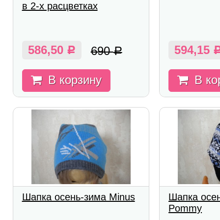
в 2-х расцветках
586,50
594,15
690
Р
Р
В корзину
В ко
Шапка осень-зима Minus
Шапка осе
Pommy