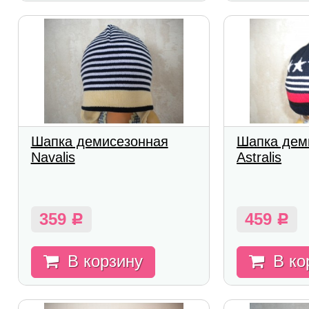
Шапка демисезонная
Шапка дем
Navalis
Astralis
359
459
Р
Р
В корзину
В ко