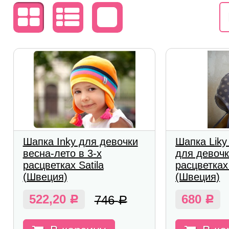
Шапка Inky для девочки
Шапка Liky
весна-лето в 3-х
для девочк
расцветках Satila
расцветках 
(Швеция)
(Швеция)
522,20
680
746
Р
Р
Р