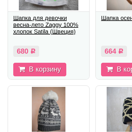
Шапка для девочки
Шапка осен
весна-лето Zaggy 100%
хлопок Satila (Швеция)
680
664
Р
Р
В корзину
В ко