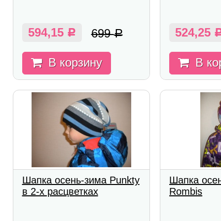
594,15
524,25
699
Р
Р
В корзину
В ко
Шапка осень-зима Punkty
Шапка осе
в 2-х расцветках
Rombis