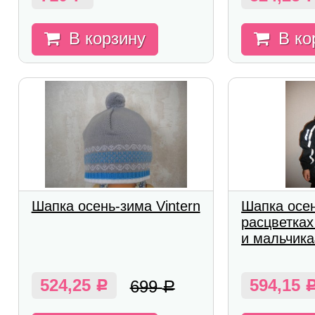
В корзину
В ко
Шапка осень-зима Vintern
Шапка осен
расцветках
и мальчика
524,25
594,15
699
Р
Р