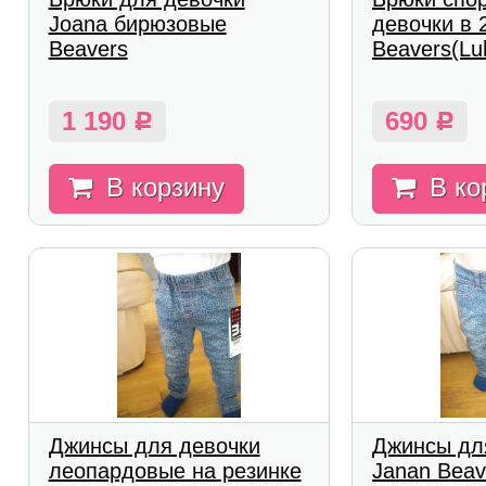
Joana бирюзовые
девочки в 
Beavers
Beavers(Lu
1 190
690
Р
Р
В корзину
В ко
Джинсы для девочки
Джинсы дл
леопардовые на резинке
Janan Beav