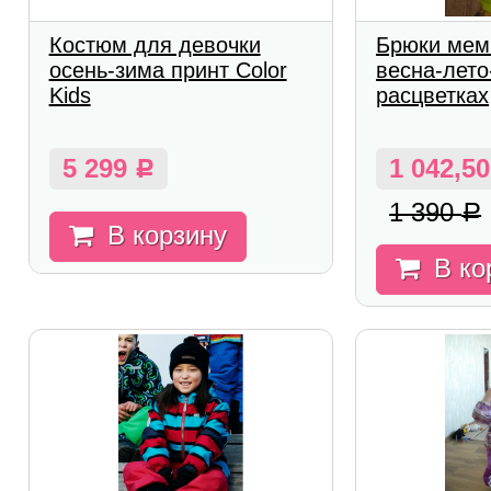
Костюм для девочки
Брюки мем
осень-зима принт Color
весна-лето
Kids
расцветках
5 299
1 042,5
Р
1 390
Р
В корзину
В ко