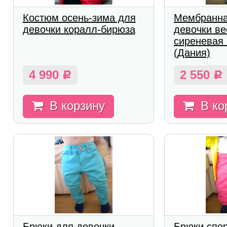
Костюм осень-зима для
Мембранна
девочки коралл-бирюза
девочки ве
сиреневая
(Дания)
4 990
2 550
Р
Р
В корзину
В ко
Брюки для девочки
Брюки спо