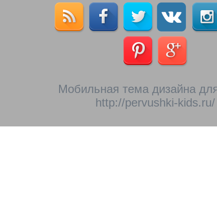
Мобильная тема дизайна для
http://pervushki-kids.ru/