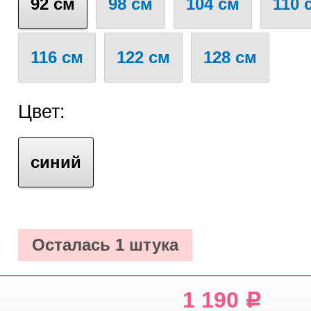
92 см
98 см
104 см
110 
116 см
122 см
128 см
Цвет:
синий
Осталась 1 штука
1 190
Р