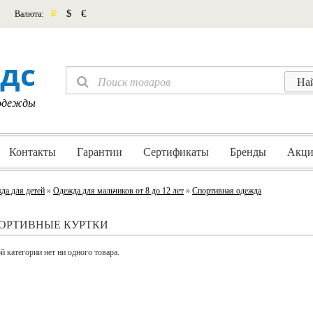
p
$
€
Валюта:
дс
 одежды
Контакты
Гарантии
Сертификаты
Бренды
Акци
да для детей
»
Одежда для мальчиков от 8 до 12 лет
»
Спортивная одежда
ОРТИВНЫЕ КУРТКИ
й категории нет ни одного товара.