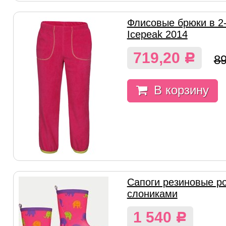
Флисовые брюки в 2-
Icepeak 2014
719,20
Р
8
В корзину
Сапоги резиновые р
слониками
1 540
Р