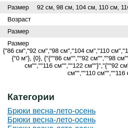
Размер
92 см, 98 см, 104 см, 110 см, 11
Возраст
Размер
Размер
{"86 см","92 см","98 см","104 см","110 см","
{"0 м"}, {0}, {"{""86 см"",""92 см"",""98 см
см"",""116 см"",""122 см""}","{""92 см
см"",""110 см"",""116 
Категории
Брюки весна-лето-осень
Брюки весна-лето-осень