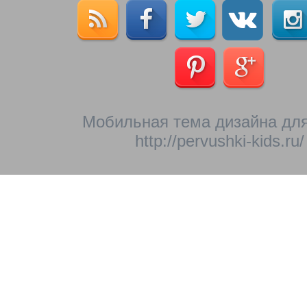
Мобильная тема дизайна для
http://pervushki-kids.ru/