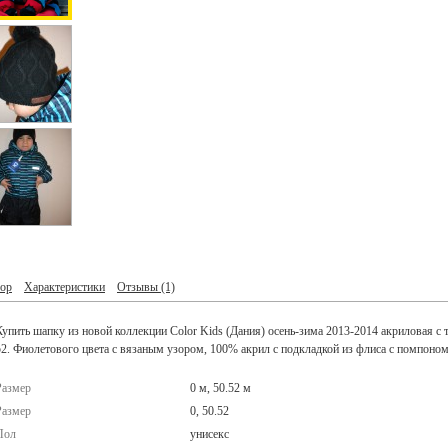
ор
Характеристики
Отзывы
(1)
Купить шапку из новой коллекции Color Kids (Дания) осень-зима 2013-2014 акриловая с 
52. Фиолетового цвета с вязаным узором, 100% акрил с подкладкой из флиса с помпоном,
Размер
0 м, 50.52 м
Размер
0, 50.52
Пол
унисекс