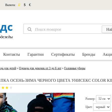
p
$
€
Валюта:
дс
 одежды
Контакты
Гарантии
Сертификаты
Бренды
Акци
да для детей
»
Одежда для девочек от 3 до 6 лет
»
Головные уборы
ПКА ОСЕНЬ-ЗИМА ЧЕРНОГО ЦВЕТА УНИСЕКС COLOR KI
Размер:
Цвет: