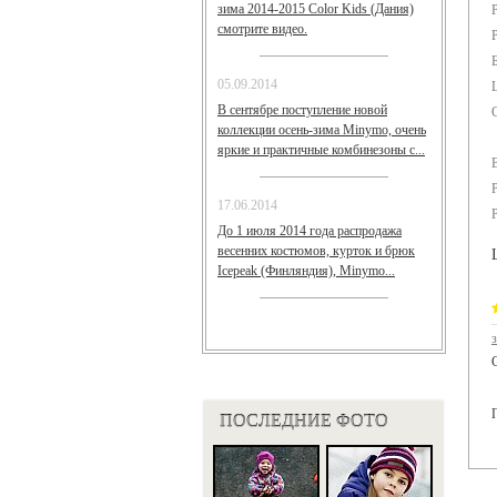
зима 2014-2015 Color Kids (Дания)
смотрите видео.
05.09.2014
В сентябре поступление новой
коллекции осень-зима Minymo, очень
яркие и практичные комбинезоны с...
17.06.2014
До 1 июля 2014 года распродажа
весенних костюмов, курток и брюк
Icepeak (Финляндия), Minymo...
ПОСЛЕДНИЕ ФОТО