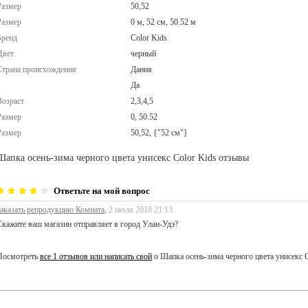
Размер
50,52
Размер
0 м, 52 см, 50.52 м
Бренд
Color Kids
Цвет
черный
Страна происхождения
Дания
Да
Возраст
2,3,4,5
Размер
0, 50.52
Размер
50,52, {"52 см"}
Шапка осень-зима черного цвета унисекс Color Kids отзывы
Ответьте на мой вопрос
заказать репродукцию Комната
,
2 июля 2018 21:13
Скажите ваш магазин отправляет в город Улан-Удэ?
Посмотреть
все 1 отзывов или написать свой
о Шапка осень-зима черного цвета унисекс C