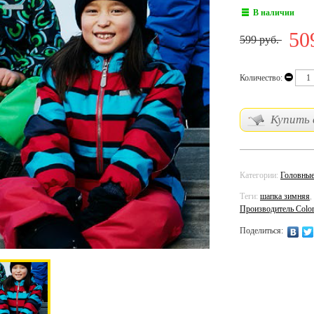
В наличии
50
599 руб.
Количество:
Купить в
Категории:
Головные
Теги:
шапка зимняя
,
Производитель Color
Поделиться: