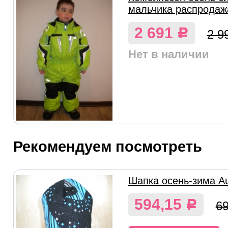
мальчика распродаж
2 691
Р
2 9
Нет в наличии
Рекомендуем посмотреть
Шапка осень-зима Au
594,15
Р
6