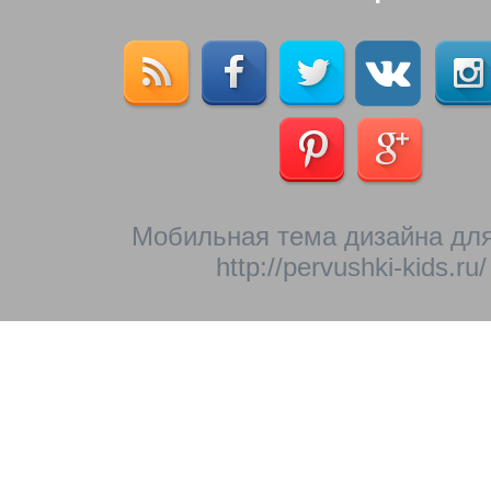
Мобильная тема дизайна для
http://pervushki-kids.ru/