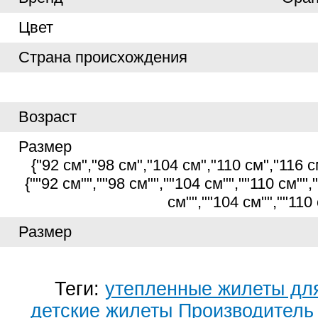
Цвет
Страна происхождения
Возраст
Размер
{"92 см","98 см","104 см","110 см","116 см"
{""92 см"",""98 см"",""104 см"",""110 см"","
см"",""104 см"",""110 
Размер
Теги:
утепленные жилеты дл
детские жилеты
Производитель