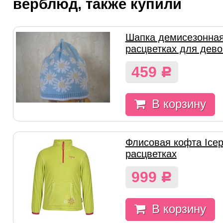
верблюд, также купили
Шапка демисезонная
расцветках для девоч
459
Р
В корзину
Флисовая кофта Icep
расцветках
999
Р
В корзину