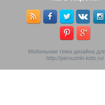
Мобильная тема дизайна для
http://pervushki-kids.ru/