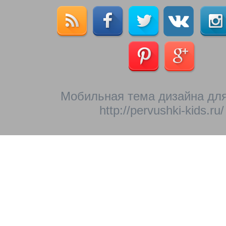
Мобильная тема дизайна для
http://pervushki-kids.ru/