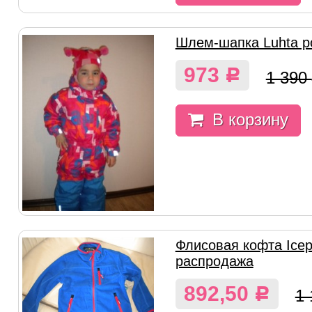
Шлем-шапка Luhta р
973
Р
1 390
В корзину
Флисовая кофта Icep
распродажа
892,50
Р
1