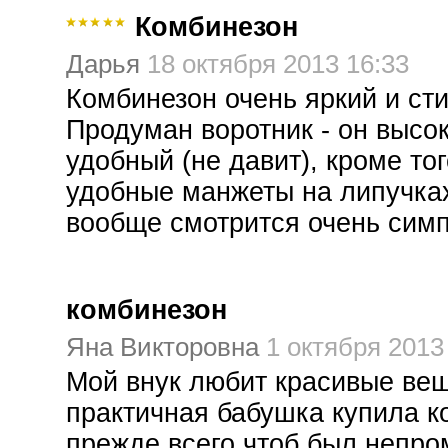
Комбинезон
Дарья
18 октября 2013 16:33
Комбинезон очень яркий и ст
Продуман воротник - он высок
удобный (не давит), кроме тог
удобные манжеты на липучках
вообще смотрится очень симп
комбинезон
Яна Викторовна
1 октября 2013
Мой внук любит красивые ве
практичная бабушка купила к
прежде всего чтоб был непро