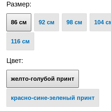
Размер:
86 см
92 см
98 см
104 с
116 см
Цвет:
желто-голубой принт
красно-сине-зеленый принт