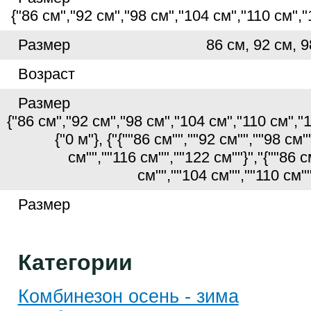
{"86 см","92 см","98 см","104 см","110 см","
Размер
86 см, 92 см, 9
Возраст
Размер
{"86 см","92 см","98 см","104 см","110 см","
{"0 м"}, {"{""86 см"",""92 см"",""98 см
см"",""116 см"",""122 см""}","{""86 с
см"",""104 см"",""110 см""
Размер
Категории
Комбинезон осень - зима