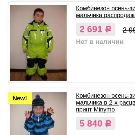
Комбинезон осень-з
мальчика распродаж
2 691
Р
2 9
Нет в наличии
Комбинезон осень-з
New!
мальчика в 2-х расц
принт Minymo
5 840
Р