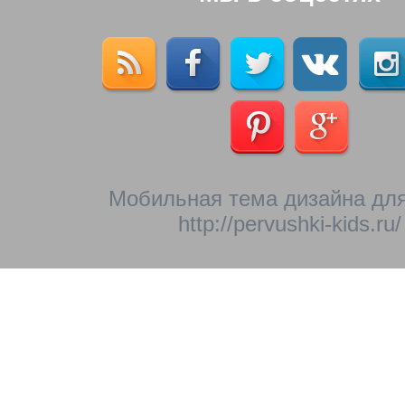
Мобильная тема дизайна для
http://pervushki-kids.ru/