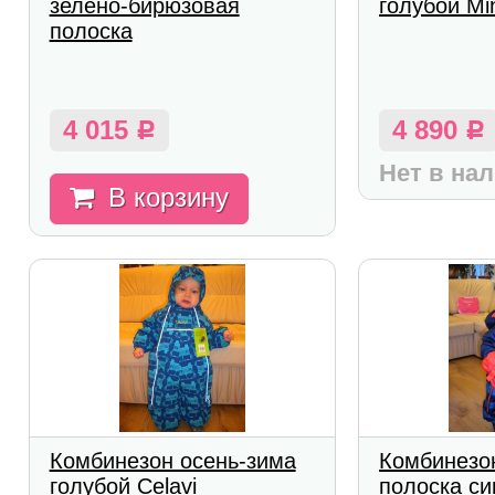
зелено-бирюзовая
голубой M
полоска
4 015
4 890
Р
Р
Нет в на
В корзину
Комбинезон осень-зима
Комбинезо
голубой Celavi
полоска си