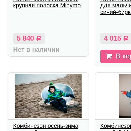
крупная полоска Minymo
для мальчи
синий-бир
5 840
4 015
Р
Р
Нет в наличии
В ко
Комбинезон осень-зима
Комбинезо