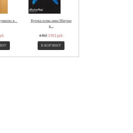
 унисекс в...
Куртка осень-зима Minymo
Шапка осень-зима для...
в...
уб.
4 892
3 912 руб.
599
509,15 руб.
Нет на складе