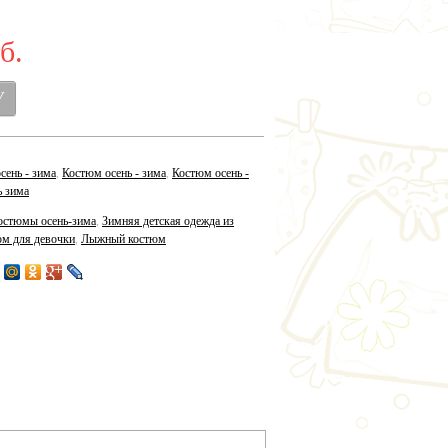
б.
сень - зима
,
Костюм осень - зима
,
Костюм осень -
 зима
остюмы осень-зима
,
Зимняя детская одежда из
юм для девочки
,
Лыжный костюм