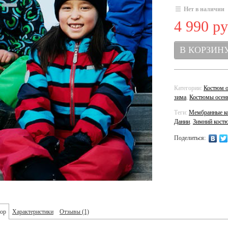
Нет в наличии
4 990 ру
Категории:
Костюм о
зима
,
Костюмы осень
Теги:
Мембранные к
Дании
,
Зимний кост
Поделиться:
ор
Характеристики
Отзывы
(1)