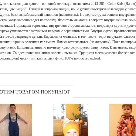
Купить костюм для девочки из новой коллекции осень-зима 2013-2014 Color Kids (Дания
ткани, "дышащий". Теплый и непромокающий, но не удушливо-жаркий благодаря уникально
Куртка: безопасный съемный капюшон (на кнопках). По периметру капюшона внутренняя
ветра, когда капюшон одет на голову). Фронтальная молния закрыта внутренней планкой
резинках. Подкладка воротника, внутренняя сторона манжетов, подкладка куртки (кром
куртка утягивается эластичным шнуром с ограничителями. Внутри куртки противоснежная
Световозвращающие детали. Карманы на молниях, в том числе - один на рукаве. Спинка
мягких широких эластичных лямках. Лямки остегиваются (на липучках). Пояс на широко
липучками. Ширина штанин по нижнему краю регулируется липучками. В штанинах защита
ботинок. Смоделированная линия колена - вытачки. Трущиеся места усилены более плотн
(седалищной) части - мягкий теплый флис. 100% полиэстер oxford.
 ЭТИМ ТОВАРОМ ПОКУПАЮТ