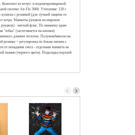
). Комплект из ветро- и водонепроницаемой
й системе Air-Flo 3000. Утепление: 120 г.
 кулиска с резинкой (для лучшей защиты от
 от ветра. Манжеты рукавов на широких
е рукавов) - мягкий флис. По нижнему краю
 "юбка" (застегивается на кнопки).
 немного длиннее полочек. Полукомбинезон на
й резинке + регулировка по бокам патами с
 от попадания снега - отдельная манжета на
ой тканью (черного цвета). Подкладка верхней