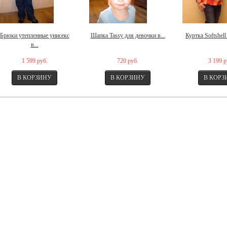
Брюки утепленные унисекс
Шапка Tassy для девочки в...
Куртка Softshell
в...
1 599 руб.
720 руб.
3 199 р