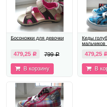
Босоножки для девочки
Кеды голу
мальчиков 
479,25
479,25
799
Р
Р
В корзину
В ко