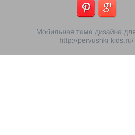
Мобильная тема дизайна для
http://pervushki-kids.ru/