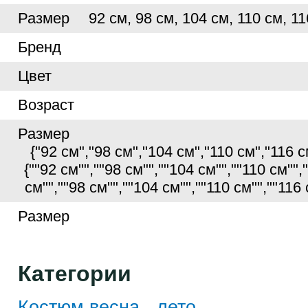
Размер
92 см, 98 см, 104 см, 110 см, 11
Бренд
Цвет
Возраст
Размер
{"92 см","98 см","104 см","110 см","116 см"
{""92 см"",""98 см"",""104 см"",""110 см"","
см"",""98 см"",""104 см"",""110 см"",""116 
Размер
Категории
Костюм весна - лето