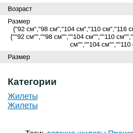
Возраст
Размер
{"92 см","98 см","104 см","110 см","116 см"
{""92 см"",""98 см"",""104 см"",""110 см"","
см"",""104 см"",""110 
Размер
Категории
Жилеты
Жилеты