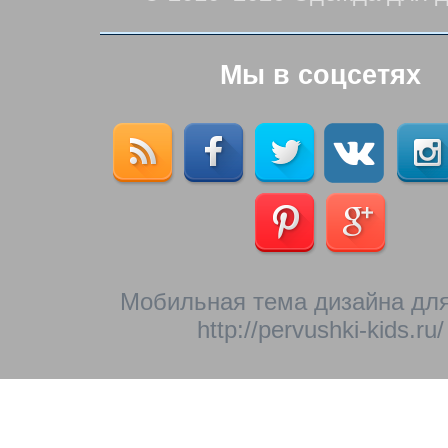
Мы в соцсетях
Мобильная тема дизайна для
http://pervushki-kids.ru/