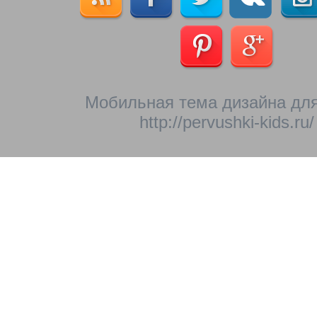
Мобильная тема дизайна для
http://pervushki-kids.ru/