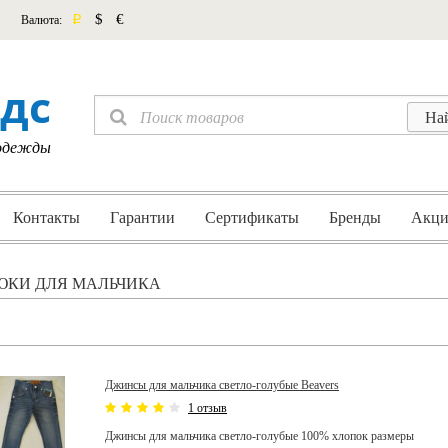
p
$
€
Валюта:
дс
 одежды
Контакты
Гарантии
Сертификаты
Бренды
Акци
ЮКИ ДЛЯ МАЛЬЧИКА
Джинсы для мальчика светло-голубые Beavers
1 отзыв
Джинсы для мальчика светло-голубые 100% хлопок размеры