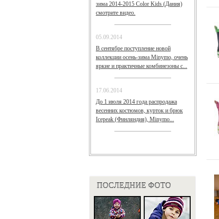
зима 2014-2015 Color Kids (Дания)
смотрите видео.
05.09.2014
В сентябре поступление новой
коллекции осень-зима Minymo, очень
яркие и практичные комбинезоны с...
17.06.2014
До 1 июля 2014 года распродажа
весенних костюмов, курток и брюк
Icepeak (Финляндия), Minymo...
ПОСЛЕДНИЕ ФОТО