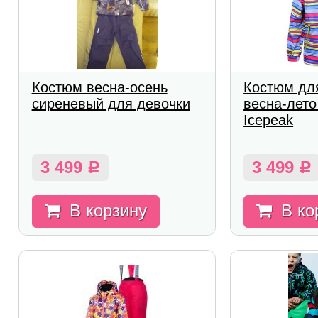
Костюм весна-осень
Костюм дл
сиреневый для девочки
весна-лето
Icepeak
3 499
3 499
Р
Р
В корзину
В ко