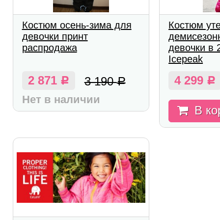
Костюм осень-зима для
Костюм ут
девочки принт
демисезон
распродажа
девочки в 
Icepeak
2 871
4 299
3 190
Р
Р
Р
Нет в наличии
В ко