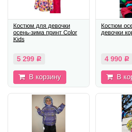
Костюм для девочки
Костюм ос
осень-зима принт Color
девочки к
Kids
5 299
4 990
Р
Р
В корзину
В ко