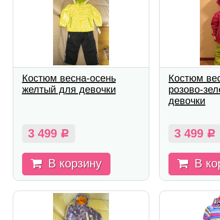
Костюм весна-осень
Костюм ве
желтый для девочки
розово-зе
девочки
3 499
3 499
Р
Р
В корзину
В ко