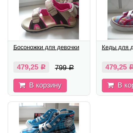
Босоножки для девочки
Кеды для 
479,25
479,25
799
Р
Р
В корзину
В ко