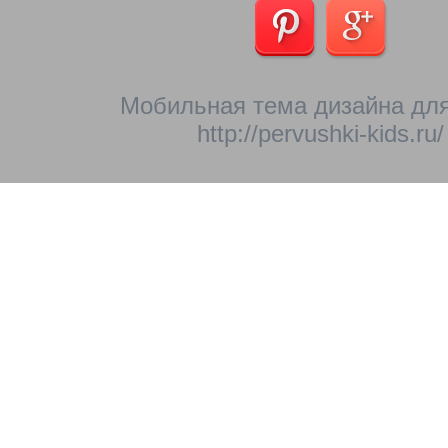
Мобильная тема дизайна для
http://pervushki-kids.ru/