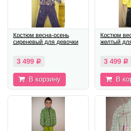
Костюм весна-осень
Костюм ве
сиреневый для девочки
желтый дл
3 499
3 499
Р
Р
В корзину
В ко