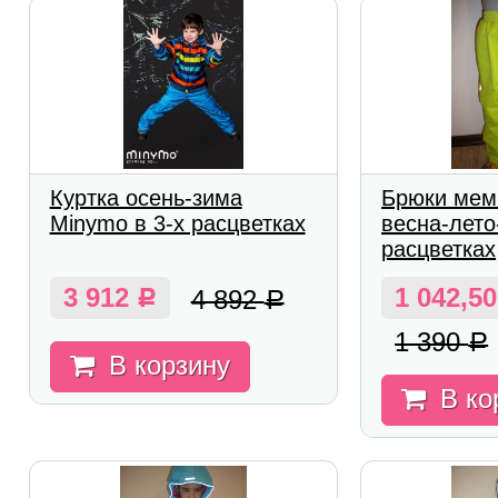
Куртка осень-зима
Брюки мем
Minymo в 3-х расцветках
весна-лето
расцветках
3 912
1 042,5
4 892
Р
Р
1 390
Р
В корзину
В ко