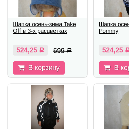
Шапка осень-зима Take
Шапка осе
Off в 3-х расцветках
Pommy
524,25
524,25
699
Р
Р
В корзину
В ко