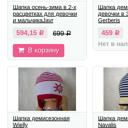
Шапка осень-зима в 2-х
Шапка дем
расцветках для девочки
девочки в 
и мальчикаJavr
Gerberis
594,15
459
699
Р
Р
Р
Нет в на
В корзину
Шапка демисезонная
Шапка дем
Wielly
Navalis