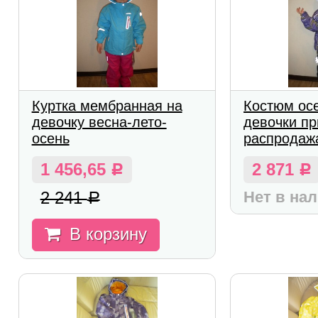
Куртка мембранная на
Костюм ос
девочку весна-лето-
девочки пр
осень
распродаж
1 456,65
2 871
Р
Р
2 241
Нет в на
Р
В корзину