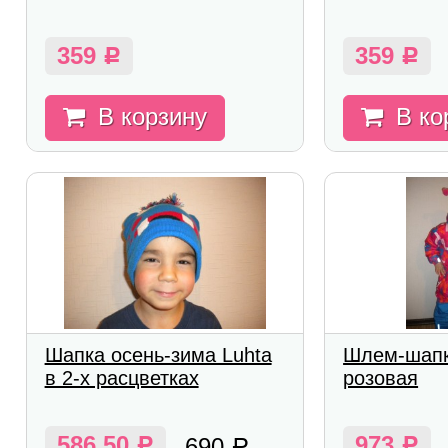
359
359
Р
Р
В корзину
В ко
Шапка осень-зима Luhta
Шлем-шапк
в 2-х расцветках
розовая
586,50
973
690
Р
Р
Р