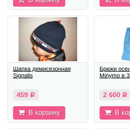
Шапка демисезонная
Брюки осе
Signalis
Minymo в 3
459
2 600
Р
Р
В корзину
В ко