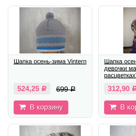
Шапка осень-зима Vintern
Шапка осе
девочки ма
расцветках
524,25
312,90
699
Р
Р
В корзину
В ко