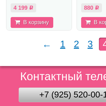
4 199
880
Р
Р
В корзину
В ко
←
1
2
3
Контактный те
+7 (925) 520-00-