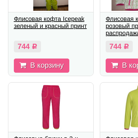
Флисовая кофта Icepeak
Флисовая к
зеленый и красный принт
розовый п
распродаж
744
744
Р
Р
В корзину
В ко