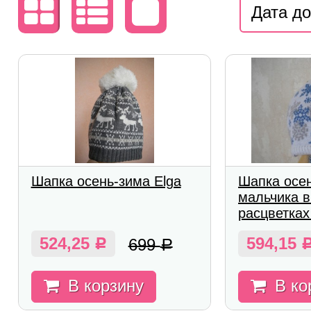
Дата д
Шапка осень-зима Elga
Шапка осе
мальчика в
расцветках
524,25
594,15
699
Р
Р
В корзину
В ко