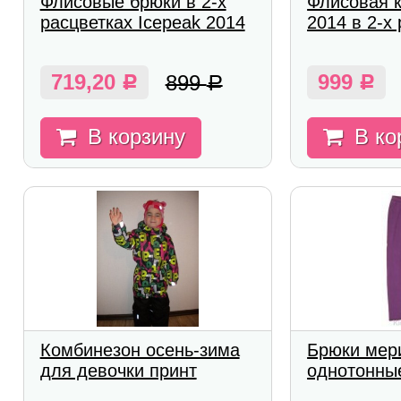
Флисовые брюки в 2-х
Флисовая к
расцветках Icepeak 2014
2014 в 2-х
719,20
999
899
Р
Р
Р
В корзину
В ко
Комбинезон осень-зима
Брюки мер
для девочки принт
однотонны