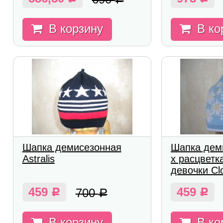
В корзину
В ко
Шапка демисезонная
Шапка деми
Astralis
х расцветк
девочки Clo
459
459
700
Р
Р
Р
В корзину
В ко