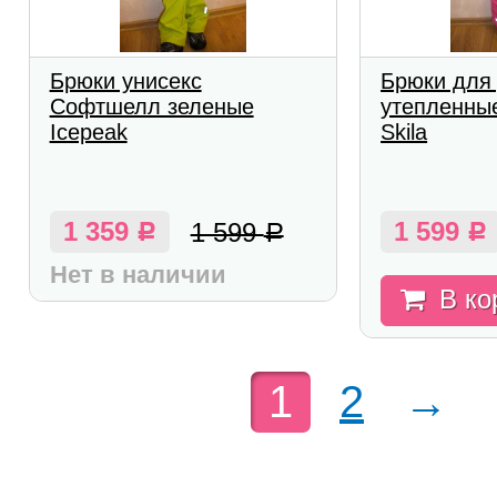
Брюки унисекс
Брюки для
Софтшелл зеленые
утепленны
Icepeak
Skila
1 359
1 599
1 599
Р
Р
Р
Нет в наличии
В ко
1
2
→