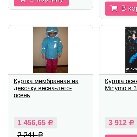
В ко
Куртка мембранная на
Куртка осе
девочку весна-лето-
Minymo в 3
осень
1 456,65
3 912
Р
Р
2 241
Р