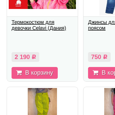
Термокостюм для
Джинсы дл
девочки Celavi (Дания)
поясом
2 190
750
Р
Р
В корзину
В ко