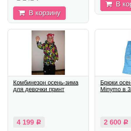
В ко
В корзину
Комбинезон осень-зима
Брюки осе
для девочки принт
Minymo в 3
4 199
2 600
Р
Р