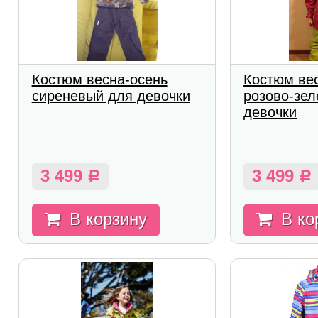
Костюм весна-осень
Костюм ве
сиреневый для девочки
розово-зе
девочки
3 499
3 499
Р
Р
В корзину
В ко