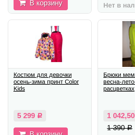
В корзину
Нет в на
Костюм для девочки
Брюки мем
осень-зима принт Color
весна-лето
Kids
расцветках
5 299
1 042,5
Р
1 390
Р
В корзину