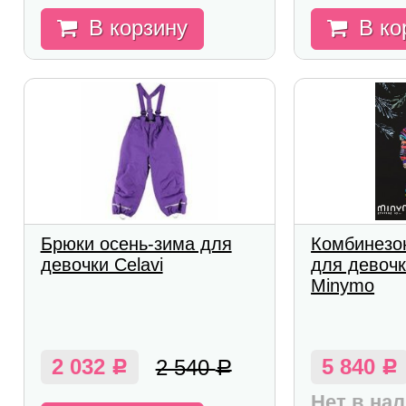
В корзину
В ко
Брюки осень-зима для
Комбинезо
девочки Celavi
для девочк
Minymo
2 032
5 840
2 540
Р
Р
Р
Нет в на