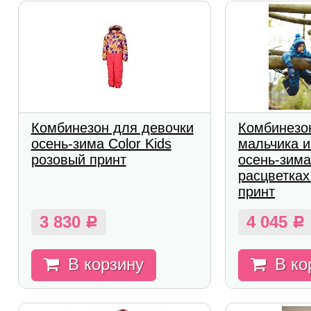
Комбинезон для девочки
Комбинезо
осень-зима Color Kids
мальчика и
розовый принт
осень-зима
расцветках 
принт
3 830
4 045
Р
Р
В корзину
В ко