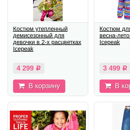
Костюм утепленный
Костюм дл
демисезонный для
весна-лето
девочки в 2-х расцветках
Icepeak
Icepeak
4 299
3 499
Р
Р
В корзину
В ко