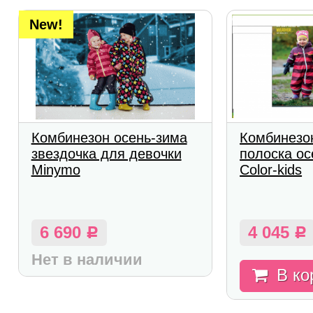
New!
Комбинезон осень-зима
Комбинезо
звездочка для девочки
полоска ос
Minymo
Color-kids
6 690
4 045
Р
Р
Нет в наличии
В ко