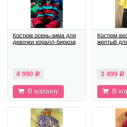
Костюм осень-зима для
Костюм ве
девочки коралл-бирюза
желтый дл
4 990
3 499
Р
Р
В корзину
В ко