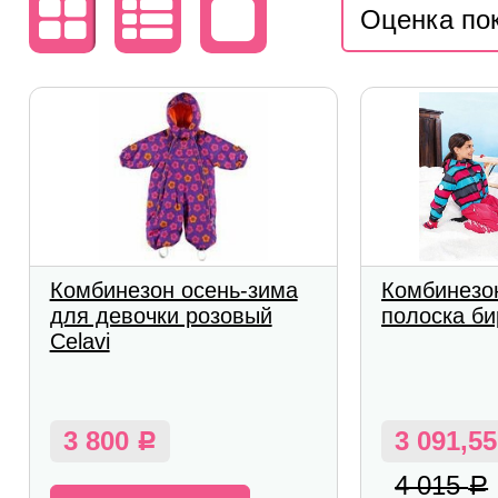
Оценка по
Комбинезон осень-зима
Комбинезо
для девочки розовый
полоска б
Celavi
3 800
3 091,5
Р
4 015
Р