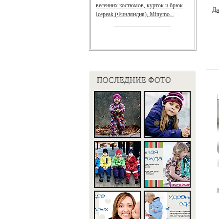
весенних костюмов, курток и брюк
Дж
Icepeak (Финляндия), Minymo...
ПОСЛЕДНИЕ ФОТО