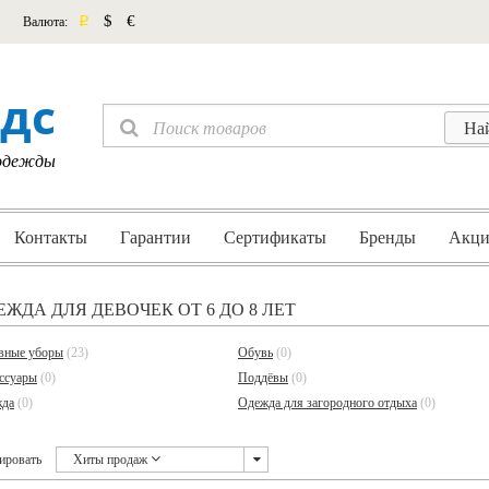
p
$
€
Валюта:
дс
 одежды
Контакты
Гарантии
Сертификаты
Бренды
Акци
ЕЖДА ДЛЯ ДЕВОЧЕК ОТ 6 ДО 8 ЛЕТ
вные уборы
(23)
Обувь
(0)
ссуары
(0)
Поддёвы
(0)
да
(0)
Одежда для загородного отдыха
(0)
ировать
Хиты продаж