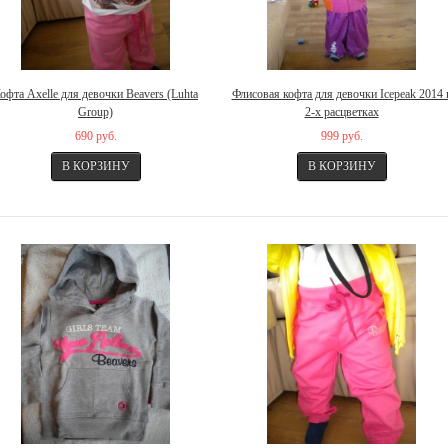
офта Axelle для девочки Beavers (Luhta
Флисовая кофта для девочки Icepeak 2014 
Group)
2-х расцветках
690 руб.
999 руб.