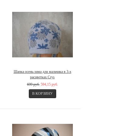
Шапка осень-зима для мальчика в 3-х
расцветках Crys
699 руб.
594,15 руб.