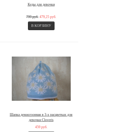
Кеды для девочки
799 руб.
479,25 руб.
Шапка демисезонная в 3-х расцветках для
девочки Cloveris
459 руб.