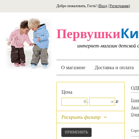
Добро пожаловать, Гость! (
Вход
|
Регистрация
)
Ки
Первушки
интернет-магазин детской
О магазине
Доставка и оплата
ОД
Цена
Голо
p
-
Аксе
Одеж
Раскрыть фильтр
Сорт