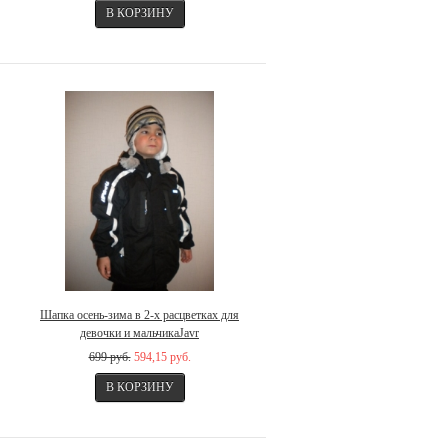
Шапка осень-зима в 2-х расцветках для
девочки и мальчикаJavr
699 руб.
594,15 руб.