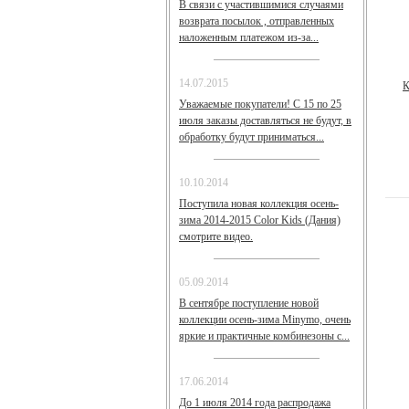
В связи с участившимися случаями
возврата посылок , отправленных
наложенным платежом из-за...
14.07.2015
К
Уважаемые покупатели! С 15 по 25
июля заказы доставляться не будут, в
обработку будут приниматься...
10.10.2014
Поступила новая коллекция осень-
зима 2014-2015 Color Kids (Дания)
смотрите видео.
05.09.2014
В сентябре поступление новой
коллекции осень-зима Minymo, очень
яркие и практичные комбинезоны с...
17.06.2014
До 1 июля 2014 года распродажа