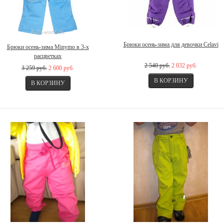
Брюки осень-зима для девочки Celavi
Брюки осень-зима Minymo в 3-х
расцветках
2 540 руб.
2 032 руб.
3 259 руб.
2 600 руб.