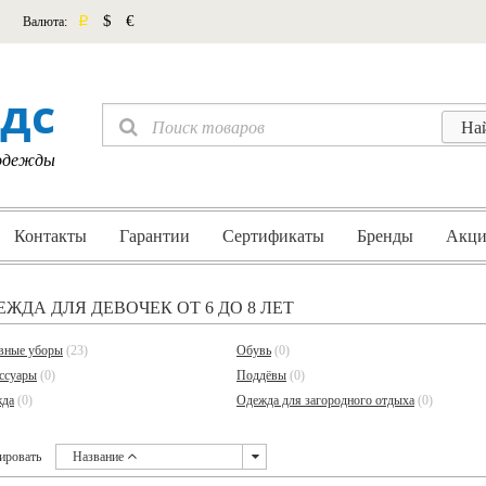
p
$
€
Валюта:
дс
 одежды
Контакты
Гарантии
Сертификаты
Бренды
Акци
ЕЖДА ДЛЯ ДЕВОЧЕК ОТ 6 ДО 8 ЛЕТ
вные уборы
(23)
Обувь
(0)
ссуары
(0)
Поддёвы
(0)
да
(0)
Одежда для загородного отдыха
(0)
ировать
Название