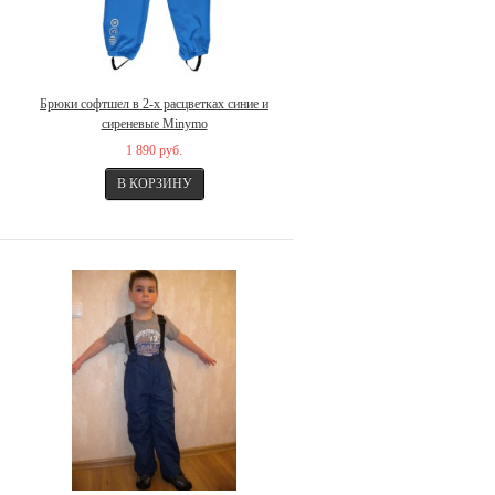
Брюки софтшел в 2-х расцветках синие и
сиреневые Minymo
1 890 руб.