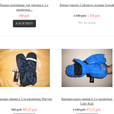
Брюки спортивные для девочки в 2-х
Брюки унисекс Софтшелл зеленые Icepea
расцветках...
690 руб.
1 599 руб.
1 359 руб.
Нет на складе
режки зимние в 5-ти расцветках Minymo
Варежки-краги зимние в 3-х расцветках
Color Kids
945 руб.
803,25 руб.
1 145 руб.
973,25 руб.