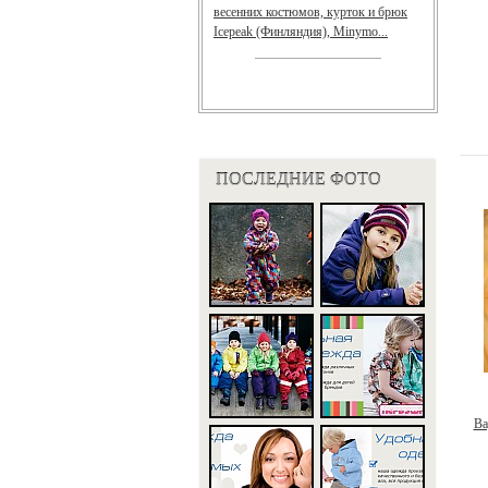
весенних костюмов, курток и брюк
Icepeak (Финляндия), Minymo...
ПОСЛЕДНИЕ ФОТО
Ва