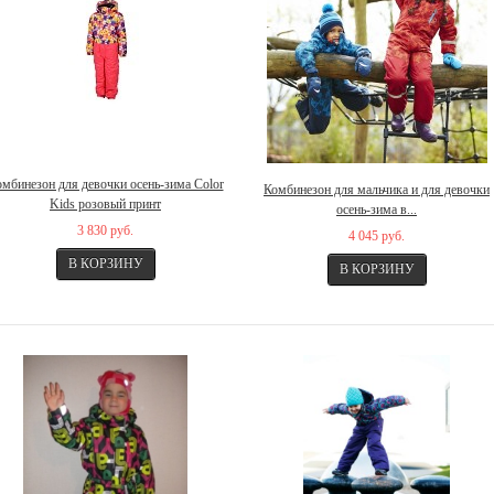
мбинезон для девочки осень-зима Color
Комбинезон для мальчика и для девочки
Kids розовый принт
осень-зима в...
3 830 руб.
4 045 руб.