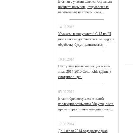
В связи с участившимися случаями
возврата посылок , отправленных
наложенным платежом из-за...
14.07.2015
Уважаемые покупатели! С 15 по 25
июля заказы доставляться не будут, в
обработку будут приниматься...
10.10.2014
Поступила новая коллекция осень-
зима 2014-2015 Color Kids (Дания)
смотрите видео.
05.09.2014
В сентябре поступление новой
коллекции осень-зима Minymo, очень
яркие и практичные комбинезоны с...
17.06.2014
До 1 июля 2014 года распродажа