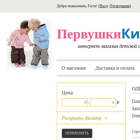
Добро пожаловать, Гость! (
Вход
|
Регистрация
)
Ки
Первушки
интернет-магазин детской
О магазине
Доставка и оплата
ОД
Цена
Голо
p
-
Аксе
Одеж
Раскрыть фильтр
Сорт