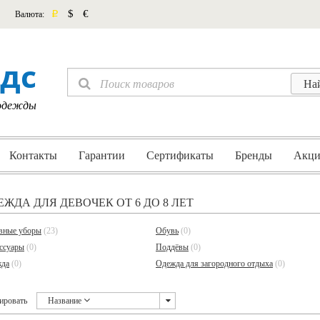
p
$
€
Валюта:
дс
 одежды
Контакты
Гарантии
Сертификаты
Бренды
Акци
ЕЖДА ДЛЯ ДЕВОЧЕК ОТ 6 ДО 8 ЛЕТ
вные уборы
(23)
Обувь
(0)
ссуары
(0)
Поддёвы
(0)
да
(0)
Одежда для загородного отдыха
(0)
ировать
Название