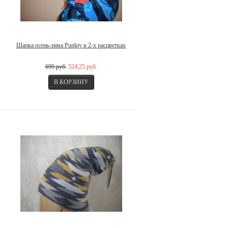
Шапка осень-зима Punkty в 2-х расцветках
699 руб.
524,25 руб.