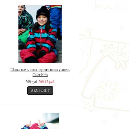
Шапка осень-зима черного цвета унисекс
Color Kids
599 руб.
509,15 руб.