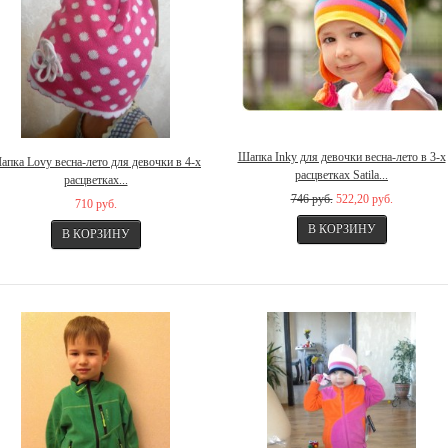
Шапка Inky для девочки весна-лето в 3-х
апка Lovy весна-лето для девочки в 4-х
расцветках Satila...
расцветках...
746 руб.
522,20 руб.
710 руб.