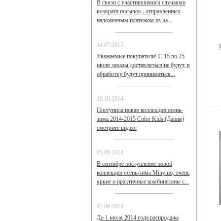
В связи с участившимися случаями
возврата посылок , отправленных
наложенным платежом из-за...
14.07.2015
Уважаемые покупатели! С 15 по 25
июля заказы доставляться не будут, в
обработку будут приниматься...
10.10.2014
Поступила новая коллекция осень-
зима 2014-2015 Color Kids (Дания)
смотрите видео.
05.09.2014
В сентябре поступление новой
коллекции осень-зима Minymo, очень
яркие и практичные комбинезоны с...
17.06.2014
До 1 июля 2014 года распродажа