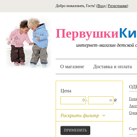
Добро пожаловать, Гость! (
Вход
|
Регистрация
)
Ки
Первушки
интернет-магазин детской
О магазине
Доставка и оплата
ОД
Цена
Голо
p
-
Аксе
Одеж
Раскрыть фильтр
Сорт