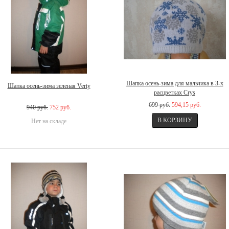
Шапка осень-зима для мальчика в 3-х
Шапка осень-зима зеленая Verty
расцветках Crys
699 руб.
594,15 руб.
940 руб.
752 руб.
Нет на складе