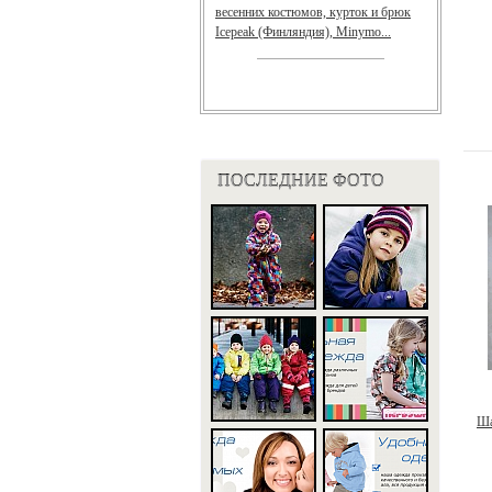
весенних костюмов, курток и брюк
Icepeak (Финляндия), Minymo...
ПОСЛЕДНИЕ ФОТО
Ша