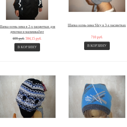
Шапка осень-зима Slicy в 3-х расцветках
Шапка осень-зима в 2-х расцветках для
девочки и мальчикаJavr
710 руб.
699 руб.
594,15 руб.